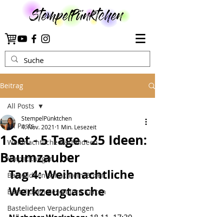
Beitrag
All Posts
StempelPünktchen
All Posts
4. Nov. 2021
1 Min. Lesezeit
1 Set - 5 Tage - 25 Ideen:
Weihnachtliche Bastelideen
Baumzauber
Verpackungen
Tag 4: Weihnachtliche 
Bastelideen Schachteln/Boxen
Werkzeugtasche
Bastelideen Besondere Karten
Bastelideen Verpackungen