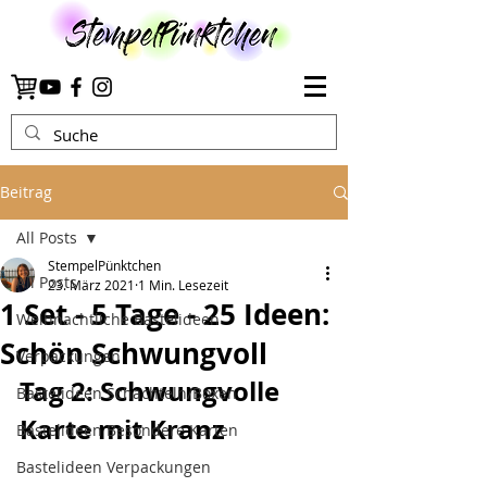
Beitrag
All Posts
StempelPünktchen
All Posts
23. März 2021
1 Min. Lesezeit
1 Set - 5 Tage - 25 Ideen:
Weihnachtliche Bastelideen
Schön Schwungvoll
Verpackungen
Tag 2: Schwungvolle 
Bastelideen Schachteln/Boxen
Karte mit Kranz
Bastelideen Besondere Karten
Bastelideen Verpackungen