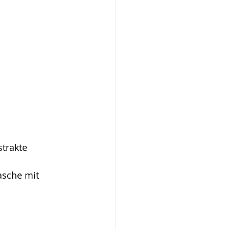
trakte 
asche mit 