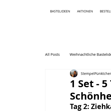
BASTELIDEEN
AKTIONEN
BESTE
All Posts
Weihnachtliche Basteli
StempelPünktche
Bastelideen Besondere Karten
1 Set - 
Schönhe
Tag 2: Ziehk