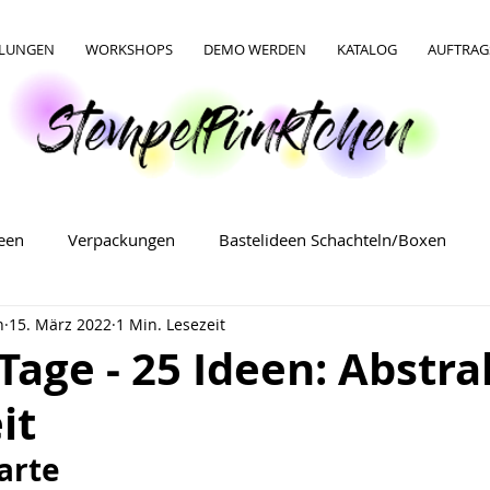
LLUNGEN
WORKSHOPS
DEMO WERDEN
KATALOG
AUFTRAG
deen
Verpackungen
Bastelideen Schachteln/Boxen
n
15. März 2022
1 Min. Lesezeit
Bastelideen Verpackungen
Bastelideen für Ostern
5 Tage - 25 Ideen: Abstr
it
arte