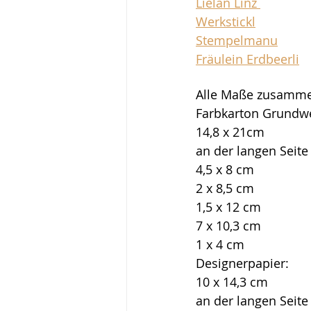
Lielan Linz 
Werkstickl
Stempelmanu
Fräulein Erdbeerli
Alle Maße zusamme
Farbkarton Grundw
14,8 x 21cm
an der langen Seite
4,5 x 8 cm
2 x 8,5 cm
1,5 x 12 cm
7 x 10,3 cm
1 x 4 cm
Designerpapier:
10 x 14,3 cm
an der langen Seite