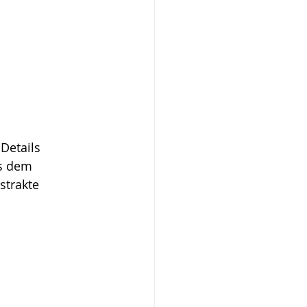
Details 
s dem 
trakte 