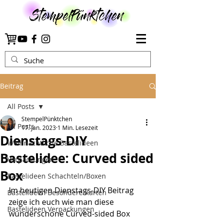
Beitrag
All Posts
StempelPünktchen
All Posts
17. Jan. 2023
1 Min. Lesezeit
Dienstags-DIY
Weihnachtliche Bastelideen
Bastelidee: Curved sided
Verpackungen
Box
Bastelideen Schachteln/Boxen
Im heutigen Dienstags-DIY Beitrag 
Bastelideen Besondere Karten
zeige ich euch wie man diese 
Bastelideen Verpackungen
wunderschöne Curved-sided Box 