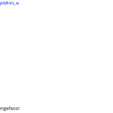
pqhMhVx_w
ngefasst: