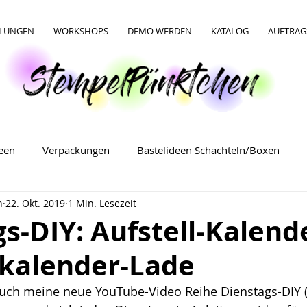
LLUNGEN
WORKSHOPS
DEMO WERDEN
KATALOG
AUFTRAG
deen
Verpackungen
Bastelideen Schachteln/Boxen
n
22. Okt. 2019
1 Min. Lesezeit
Bastelideen Verpackungen
Bastelideen für Ostern
s-DIY: Aufstell-Kalend
kalender-Lade
uch meine neue YouTube-Video Reihe Dienstags-DIY (D