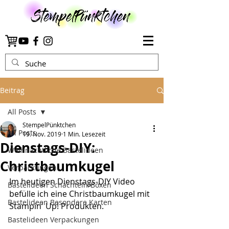
Beitrag
All Posts
StempelPünktchen
All Posts
19. Nov. 2019
1 Min. Lesezeit
Dienstags-DIY:
Weihnachtliche Bastelideen
Christbaumkugel
Verpackungen
Im heutigen Dienstags-DIY Video 
Bastelideen Schachteln/Boxen
befülle ich eine Christbaumkugel mit 
Bastelideen Besondere Karten
Stampin' Up! Produkten.
Bastelideen Verpackungen