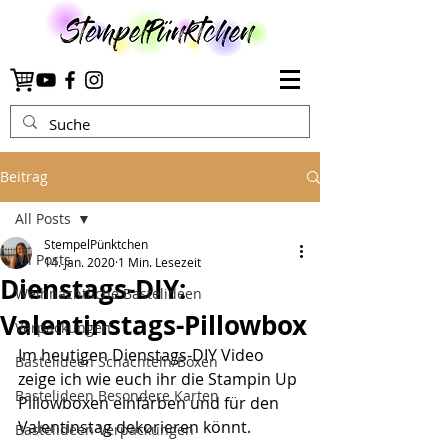
Beitrag
All Posts
StempelPünktchen
All Posts
14. Jan. 2020
1 Min. Lesezeit
Dienstags-DIY:
Weihnachtliche Bastelideen
Valentinstags-Pillowbox
Verpackungen
Im heutigen Dienstags-DIY Video 
Bastelideen Schachteln/Boxen
zeige ich wie euch ihr die Stampin Up 
Bastelideen Besondere Karten
Pillowboxen einfärben und für den 
Valentinstag dekorieren könnt.
Bastelideen Verpackungen