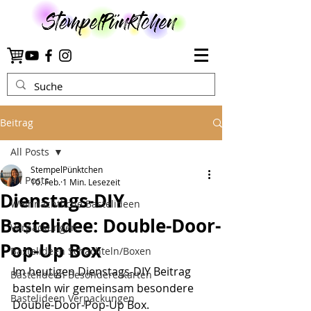
Beitrag
All Posts
StempelPünktchen
All Posts
10. Feb.
1 Min. Lesezeit
Dienstags-DIY
Weihnachtliche Bastelideen
Bastelidee: Double-Door-
Verpackungen
Pop-Up Box
Bastelideen Schachteln/Boxen
Im heutigen Dienstags-DIY Beitrag 
Bastelideen Besondere Karten
basteln wir gemeinsam besondere 
Bastelideen Verpackungen
Double-Door-Pop-Up Box.