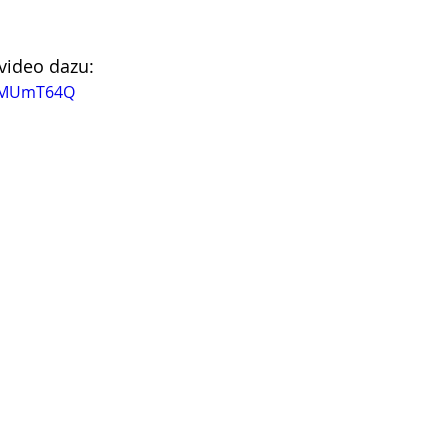
video dazu:
AfMUmT64Q