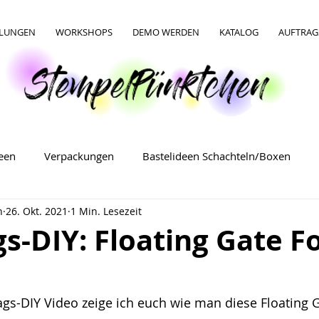
LLUNGEN
WORKSHOPS
DEMO WERDEN
KATALOG
AUFTRAG
deen
Verpackungen
Bastelideen Schachteln/Boxen
n
26. Okt. 2021
1 Min. Lesezeit
Bastelideen Verpackungen
Bastelideen für Ostern
s-DIY: Floating Gate F
gs-DIY Video zeige ich euch wie man diese Floating G