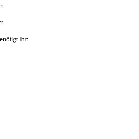
cm
cm
nötigt ihr: