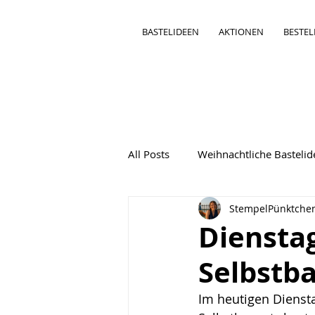
BASTELIDEEN
AKTIONEN
BESTE
All Posts
Weihnachtliche Basteli
StempelPünktche
Bastelideen Besondere Karten
Diensta
Selbstb
Im heutigen Diensta