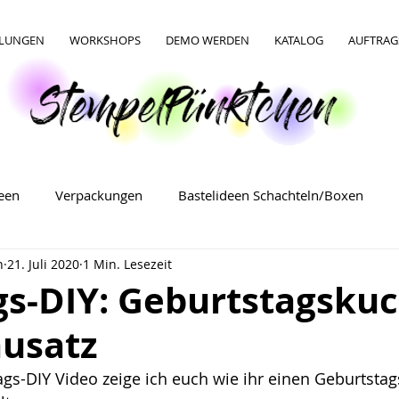
LLUNGEN
WORKSHOPS
DEMO WERDEN
KATALOG
AUFTRAG
deen
Verpackungen
Bastelideen Schachteln/Boxen
n
21. Juli 2020
1 Min. Lesezeit
Bastelideen Verpackungen
Bastelideen für Ostern
gs-DIY: Geburtstagsku
ausatz
gs-DIY Video zeige ich euch wie ihr einen Geburtsta