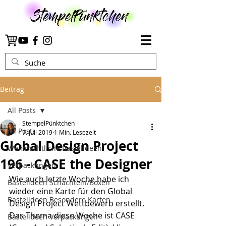
Beitrag
All Posts
StempelPünktchen
All Posts
7. Juli 2019
1 Min. Lesezeit
Global Design Project
Weihnachtliche Bastelideen
196 - CASE the Designer
Verpackungen
Wie auch letzte Woche habe ich 
Bastelideen Schachteln/Boxen
wieder eine Karte für den Global 
Bastelideen Besondere Karten
Design Project Wettbewerb erstellt. 
Das Thema diese Woche ist CASE 
Bastelideen Verpackungen