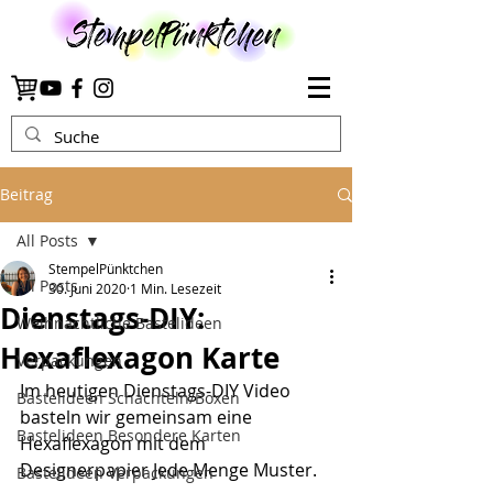
Beitrag
All Posts
StempelPünktchen
All Posts
30. Juni 2020
1 Min. Lesezeit
Dienstags-DIY:
Weihnachtliche Bastelideen
Hexaflexagon Karte
Verpackungen
Im heutigen Dienstags-DIY Video 
Bastelideen Schachteln/Boxen
basteln wir gemeinsam eine 
Bastelideen Besondere Karten
Hexaflexagon mit dem 
Designerpapier Jede Menge Muster. 
Bastelideen Verpackungen