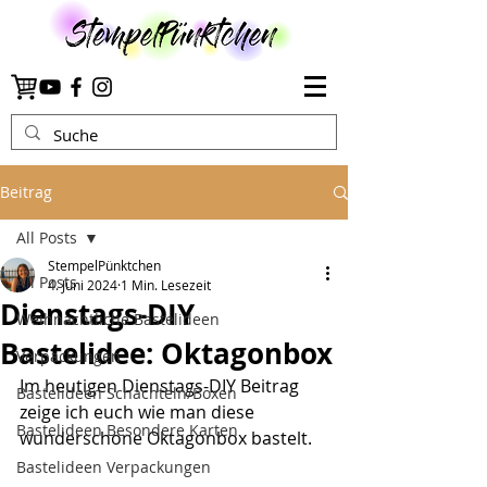
Beitrag
All Posts
StempelPünktchen
All Posts
4. Juni 2024
1 Min. Lesezeit
Dienstags-DIY
Weihnachtliche Bastelideen
Bastelidee: Oktagonbox
Verpackungen
Im heutigen Dienstags-DIY Beitrag 
Bastelideen Schachteln/Boxen
zeige ich euch wie man diese 
Bastelideen Besondere Karten
wunderschöne Oktagonbox bastelt.
Bastelideen Verpackungen