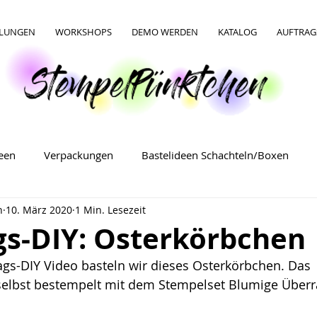
LLUNGEN
WORKSHOPS
DEMO WERDEN
KATALOG
AUFTRAG
deen
Verpackungen
Bastelideen Schachteln/Boxen
n
10. März 2020
1 Min. Lesezeit
Bastelideen Verpackungen
Bastelideen für Ostern
gs-DIY: Osterkörbchen
gs-DIY Video basteln wir dieses Osterkörbchen. Das 
 selbst bestempelt mit dem Stempelset Blumige Über