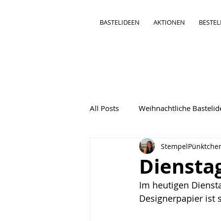
BASTELIDEEN
AKTIONEN
BESTE
All Posts
Weihnachtliche Basteli
StempelPünktche
Bastelideen Besondere Karten
Diensta
Im heutigen Diensta
Designerpapier ist