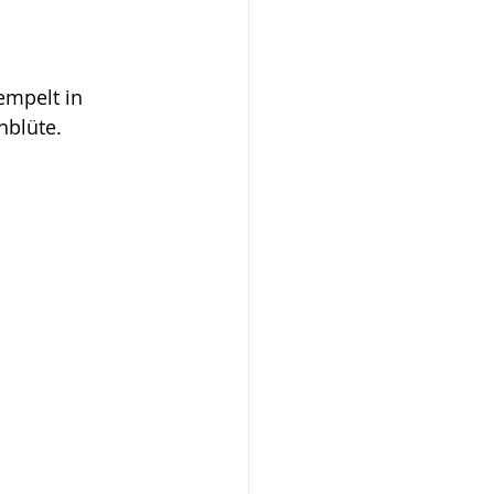
empelt in 
hblüte.