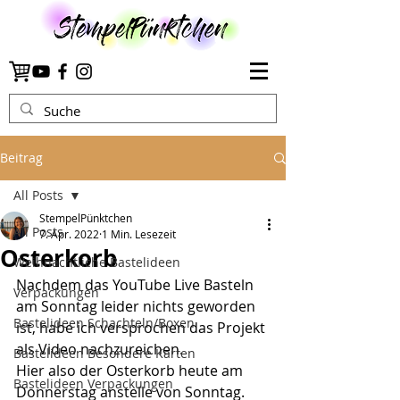
Beitrag
All Posts
StempelPünktchen
All Posts
7. Apr. 2022
1 Min. Lesezeit
Osterkorb
Weihnachtliche Bastelideen
Nachdem das YouTube Live Basteln 
Verpackungen
am Sonntag leider nichts geworden 
Bastelideen Schachteln/Boxen
ist, habe ich versprochen das Projekt 
als Video nachzureichen.
Bastelideen Besondere Karten
Hier also der Osterkorb heute am 
Bastelideen Verpackungen
Donnerstag anstelle von Sonntag.