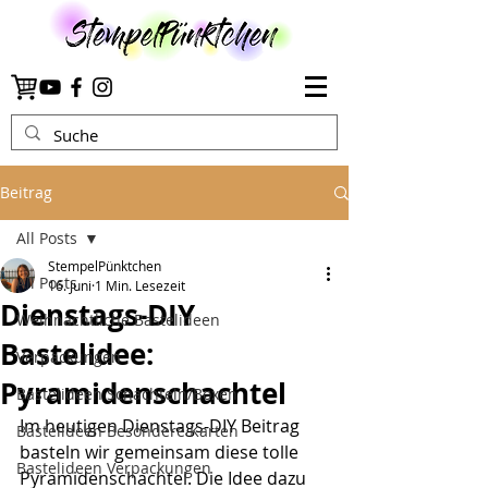
Beitrag
All Posts
StempelPünktchen
All Posts
16. Juni
1 Min. Lesezeit
Dienstags-DIY
Weihnachtliche Bastelideen
Bastelidee:
Verpackungen
Pyramidenschachtel
Bastelideen Schachteln/Boxen
Im heutigen Dienstags-DIY Beitrag 
Bastelideen Besondere Karten
basteln wir gemeinsam diese tolle 
Bastelideen Verpackungen
Pyramidenschachtel. Die Idee dazu 