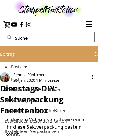
Beitrag
All Posts
StempelPünktchen
All Posts
28. Jan. 2020
1 Min. Lesezeit
Dienstags-DIY:
Weihnachtliche Bastelideen
Sektverpackung
Verpackungen
Facettenbox
Bastelideen Schachteln/Boxen
In diesem Video zeige ich wie euch 
Bastelideen Besondere Karten
ihr diese Sektverpackung basteln 
Bastelideen Verpackungen
könnt.