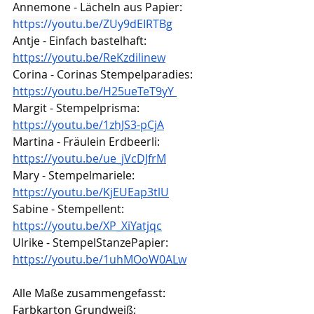
Annemone - Lächeln aus Papier: 
https://youtu.be/ZUy9dEIRTBg
Antje - Einfach bastelhaft: 
https://youtu.be/ReKzdilinew
Corina - Corinas Stempelparadies: 
https://youtu.be/H25ueTeT9yY
Margit - Stempelprisma: 
https://youtu.be/1zhJS3-pCjA
Martina - Fräulein Erdbeerli: 
https://youtu.be/ue_jVcDJfrM
Mary - Stempelmariele: 
https://youtu.be/KjEUEap3tlU
Sabine - Stempellent: 
https://youtu.be/XP_XiYatjqc
Ulrike - StempelStanzePapier: 
https://youtu.be/1uhMOoW0ALw
Alle Maße zusammengefasst:
Farbkarton Grundweiß: