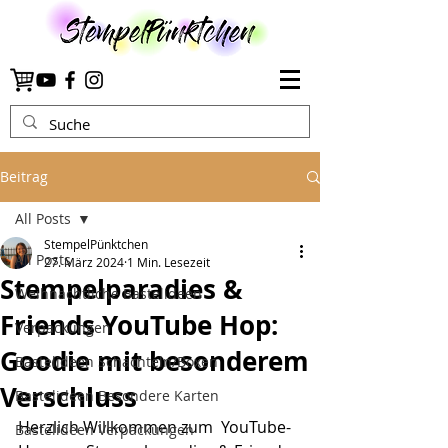
Beitrag
All Posts
StempelPünktchen
All Posts
27. März 2024
1 Min. Lesezeit
Stempelparadies &
Weihnachtliche Bastelideen
Friends YouTube Hop:
Verpackungen
Goodie mit besonderem
Bastelideen Schachteln/Boxen
Verschluss
Bastelideen Besondere Karten
Herzlich Willkommen zum  YouTube-
Bastelideen Verpackungen