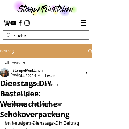
Beitrag
All Posts
StempelPünktchen
All Posts
14. Okt. 2025
1 Min. Lesezeit
Dienstags-DIY
Weihnachtliche Bastelideen
Bastelidee:
Verpackungen
Weihnachtliche
Bastelideen Schachteln/Boxen
Schokoverpackung
Bastelideen Besondere Karten
Im heutigen Dienstags-DIY Beitrag 
Bastelideen Verpackungen