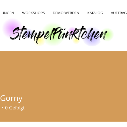
LLUNGEN
WORKSHOPS
DEMO WERDEN
KATALOG
AUFTRAG
 Gorny
0
Gefolgt