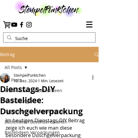
Beitrag
All Posts
StempelPünktchen
All Posts
10. Dez. 2024
1 Min. Lesezeit
Dienstags-DIY
Weihnachtliche Bastelideen
Bastelidee:
Verpackungen
Duschgelverpackung
Bastelideen Schachteln/Boxen
Im heutigen Dienstags-DIY Beitrag 
Bastelideen Besondere Karten
zeige ich euch wie man diese 
Bastelideen Verpackungen
besondere Duschgelverpackung 