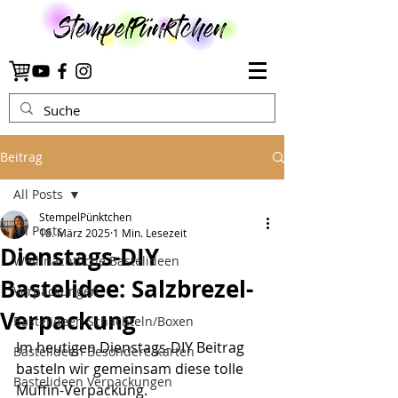
Beitrag
All Posts
StempelPünktchen
All Posts
18. März 2025
1 Min. Lesezeit
Dienstags-DIY
Weihnachtliche Bastelideen
Bastelidee: Salzbrezel-
Verpackungen
Verpackung
Bastelideen Schachteln/Boxen
Im heutigen Dienstags-DIY Beitrag 
Bastelideen Besondere Karten
basteln wir gemeinsam diese tolle 
Bastelideen Verpackungen
Muffin-Verpackung.