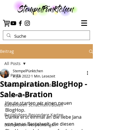
Beitrag
All Posts
StempelPünktchen
All Posts
8. Juli 2022
1 Min. Lesezeit
Stampiration BlogHop -
Weihnachtliche Bastelideen
Sale-a-Bration
Verpackungen
Heute starten wir einen neuen 
Bastelideen Schachteln/Boxen
BlogHop.
Bastelideen Besondere Karten
Danke erst einmal an die liebe Jana 
von Janas Bastelwelt, die diesen 
Bastelideen Verpackungen