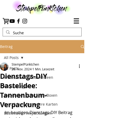
Beitrag
All Posts
StempelPünktchen
All Posts
26. Nov. 2024
1 Min. Lesezeit
Dienstags-DIY
Weihnachtliche Bastelideen
Bastelidee:
Verpackungen
Tannenbaum-
Bastelideen Schachteln/Boxen
Verpackung
Bastelideen Besondere Karten
Im heutigen Dienstags-DIY Beitrag 
Bastelideen Verpackungen