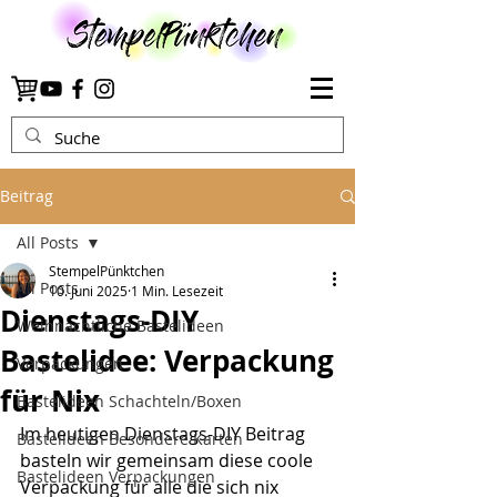
Beitrag
All Posts
StempelPünktchen
All Posts
10. Juni 2025
1 Min. Lesezeit
Dienstags-DIY
Weihnachtliche Bastelideen
Bastelidee: Verpackung
Verpackungen
für Nix
Bastelideen Schachteln/Boxen
Im heutigen Dienstags-DIY Beitrag 
Bastelideen Besondere Karten
basteln wir gemeinsam diese coole 
Bastelideen Verpackungen
Verpackung für alle die sich nix 