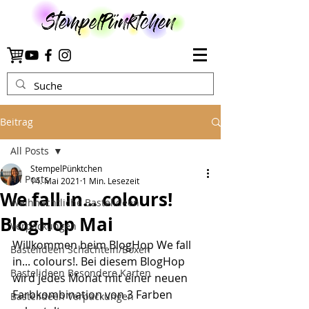
Beitrag
All Posts
StempelPünktchen
All Posts
14. Mai 2021
1 Min. Lesezeit
We fall in... colours!
Weihnachtliche Bastelideen
BlogHop Mai
Verpackungen
Willkommen beim BlogHop We fall 
Bastelideen Schachteln/Boxen
in... colours!. Bei diesem BlogHop 
Bastelideen Besondere Karten
wird jedes Monat mit einer neuen 
Farbkombination von 3 Farben 
Bastelideen Verpackungen